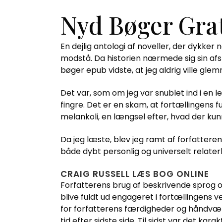
Nyd Bøger Gra
En dejlig antologi af noveller, der dykker
modstå. Da historien nærmede sig sin afslu
bøger epub vidste, at jeg aldrig ville gl
Det var, som om jeg var snublet ind i en
fingre. Det er en skam, at fortællingens f
melankoli, en længsel efter, hvad der ku
Da jeg læste, blev jeg ramt af forfattere
både dybt personlig og universelt relaterb
CRAIG RUSSELL LÆS BOG ONLINE
Forfatterens brug af beskrivende sprog og 
blive fuldt ud engageret i fortællingens 
for forfatterens færdigheder og håndvær
tid efter sidste side. Til sidst var det ka