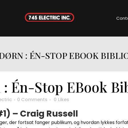
Cont
DØRN : ÉN-STOP EBOOK BIBLI
 : Én-Stop EBook Bib
ectric
0 Comments
0
Likes
1) – Craig Russell
nger, der fortsat fanger publikum, og hvordan lykkes fo