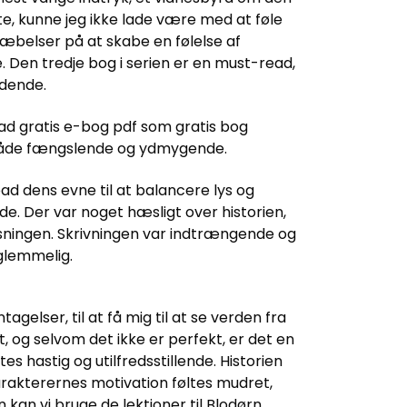
e, kunne jeg ikke lade være med at føle
ræbelser på at skabe en følelse af
. Den tredje bog i serien er en must-read,
ndende.
oad gratis e-bog pdf som gratis bog
r både fængslende og ydmygende.
d dens evne til at balancere lys og
. Der var noget hæsligt over historien,
æsningen. Skrivningen var indtrængende og
glemmelig.
agelser, til at få mig til at se verden fra
, og selvom det ikke er perfekt, er det en
 hastig og utilfredsstillende. Historien
arakterernes motivation føltes mudret,
an vi bruge de lektioner til Blodørn