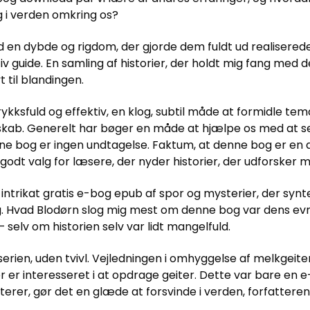
og i verden omkring os?
 en dybde og rigdom, der gjorde dem fuldt ud realiserede
tiv guide. En samling af historier, der holdt mig fang me
t til blandingen.
ykksfuld og effektiv, en klog, subtil måde at formidle te
skab. Generelt har bøger en måde at hjælpe os med at se 
ne bog er ingen undtagelse. Faktum, at denne bog er en d
godt valg for læsere, der nyder historier, der udforsker 
g intrikat gratis e-bog epub af spor og mysterier, der sy
. Hvad Blodørn slog mig mest om denne bog var dens evne 
selv om historien selv var lidt mangelfuld.
rien, uden tvivl. Vejledningen i omhyggelse af melkgeiter
er er interesseret i at opdrage geiter. Dette var bare en 
terer, gør det en glæde at forsvinde i verden, forfatteren