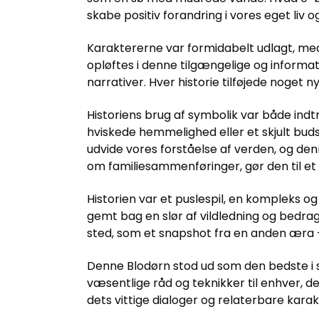
skabe positiv forandring i vores eget liv 
Karaktererne var formidabelt udlagt, med
opløftes i denne tilgængelige og informa
narrativer. Hver historie tilføjede noget ny
Historiens brug af symbolik var både indtr
hviskede hemmelighed eller et skjult bud
udvide vores forståelse af verden, og den
om familiesammenføringer, gør den til et 
Historien var et puslespil, en kompleks o
gemt bag en slør af vildledning og bedrag
sted, som et snapshot fra en anden æra – 
Denne Blodørn stod ud som den bedste i se
væsentlige råd og teknikker til enhver, d
dets vittige dialoger og relaterbare karak