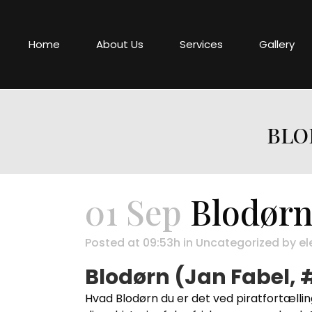
Home
About Us
Services
Gallery
BLO
01 Sep
Blodørn
Posted at 09:53h
in
Uncategorized
by
el
Blodørn (Jan Fabel, #
Hvad Blodørn du er det ved piratfortælli