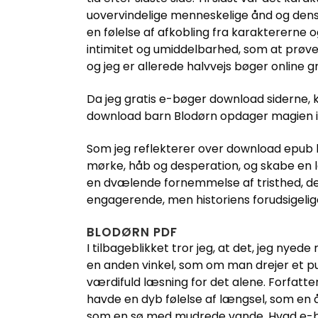
uovervindelige menneskelige ånd og dens
en følelse af afkobling fra karaktererne 
intimitet og umiddelbarhed, som at prøve 
og jeg er allerede halvvejs bøger online 
Da jeg gratis e-bøger download siderne, 
download barn Blodørn opdager magien i 
Som jeg reflekterer over download epub b
mørke, håb og desperation, og skabe en l
en dvælende fornemmelse af tristhed, der
engagerende, men historiens forudsigel
BLODØRN PDF
I tilbageblikket tror jeg, at det, jeg nyed
en anden vinkel, som om man drejer et pus
værdifuld læsning for det alene. Forfatte
havde en dyb følelse af længsel, som en 
som en sø med mudrede vande. Hvad e-bog 