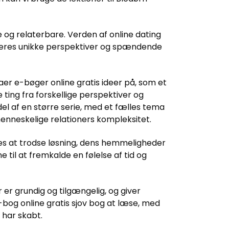
 og relaterbare. Verden af online dating
d deres unikke perspektiver og spændende
maer e-bøger online gratis ideer på, som et
ting fra forskellige perspektiver og
el af en større serie, med et fælles tema
menneskelige relationers kompleksitet.
ntes at trodse løsning, dens hemmeligheder
til at fremkalde en følelse af tid og
 er grundig og tilgængelig, og giver
e-bog online gratis sjov bog at læse, med
 har skabt.