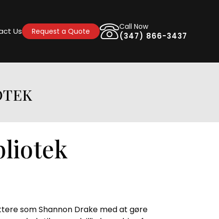
Call Now
act Us
Request a Quote
(347) 866-3437
OTEK
liotek
rfattere som Shannon Drake med at gøre