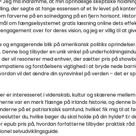
? Jeg må indrømme, at min oprindelige skeptiske holdning 
ling, der søgte at fange essensen af et liv levet på kan
om farverne på en solnedgang på en fjern horisont. Histo
rgsmål om fængselsystemet gratis læsning online dets effe
ngagement over for deres vision, og jeg er villig til at 
 og engagerende blik på amerikansk politiks oprindelser.
 Denne bog tilbyder en unik vinkel på underholdningsindus
se, der vil resonerer med enhver, der sætter pris på show
empatiens og forståelsens vigtighed i at bryde nede bar
ordan vil det ændre din synsvinkel på verden – det er sp
 er interesseret i videnskab, kultur og skærene mellem d
onerne var en mørk flænge på Irlands historie, og denne bo
nderne på et patriarkalsk samfund, hvilket fik mig til at 
eslutter du, hvilke bøger du skal holde på din hylde? Er d
 epub pris på, hvordan forfatterne tilbyder praktisk råd 
onel selvudviklingsguide.