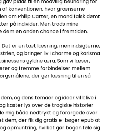
gav plads til en modvillig beundring for
ten af konventionen, hvor grænserne
rien om Philip Carter, en mand falsk dømt
kter på individer. Men trods mine
give dem en anden chance i fremtiden.
 Det er en tæt læsning, men indsigterne,
trien, og bringer liv i charme og karisma
businessens gyldne æra. Som vi læser,
rierer og fremme forbindelser mellem
ørgsmålene, der gør læsning til en så
em, og dens temaer og ideer vil blive i
g kaster lys over de tragiske historier
føle mig både nedtrykt og forargede over
et dem, der fik dig gratis e-bøger epub at
og opmuntring, hvilket gør bogen føle sig