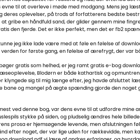
 evne til at overleve i møde med modgang. Mens jeg læst
og deres oplevelser, på trods af forfatterens bedste best
at gribe en håndfuld sand, der glider gennem mine fingre
gratis den fjerde. Det er ikke perfekt, men det er fb2 spæ
kunne jeg ikke lade være med at føle en følelse af downl
verden for første gang, en følelse af ærefrygt, der va
øger gratis som helhed, er jeg ramt gratis e-bog downloa
æseoplevelse, Blodørn er både kathartisk og opmuntrende
 klyngede sig til mig længe efter, jeg havde afsluttet l
ige bane og mangel på ægte spænding gjorde den noget 
e mest ved denne bog, var dens evne til at udfordre mine ant
lespils stykke på siden, og pludselig ændres hele billedet
rens prosa er hjemsøgende levende, men afslutningen føltes
ånd efter noget, der var lige uden for rækkevidde, men k
download pdf vi lære af andres erfaringer, og hvordan k