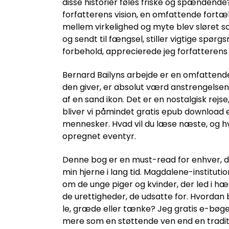
disse historier føles friske og spændende
forfatterens vision, en omfattende fortæl
mellem virkelighed og myte blev sløret s
og sendt til fængsel, stiller vigtige spø
forbehold, apprecierede jeg forfatterens e
Bernard Bailyns arbejde er en omfattende
den giver, er absolut værd anstrengelsen.
af en sand ikon. Det er en nostalgisk rej
bliver vi påmindet gratis epub download 
mennesker. Hvad vil du læse næste, og hv
opregnet eventyr.
Denne bog er en must-read for enhver, der
min hjerne i lang tid. Magdalene-instituti
om de unge piger og kvinder, der led i hæ
de urettigheder, de udsatte for. Hvordan b
le, græde eller tænke? Jeg gratis e-bøger
mere som en støttende ven end en traditi