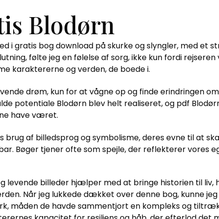
tis Blodørn
 ned i gratis bog download på skurke og slyngler, med et s
tning, følte jeg en følelse af sorg, ikke kun fordi rejsere
emme karaktererne og verden, de boede i.
 levende drøm, kun for at vågne op og finde erindringen 
ulde potentiale Blodørn blev helt realiseret, og pdf Blodø
nne have været.
ns brug af billedsprog og symbolisme, deres evne til at sk
ar. Bøger tjener ofte som spejle, der reflekterer vores egn
levende billeder hjælper med at bringe historien til liv, h
verden. Når jeg lukkede dækket over denne bog, kunne jeg 
k, måden de havde sammentjort en kompleks og tiltrækken
rakterernes kapacitet for resiliens og håb, der efterlod de