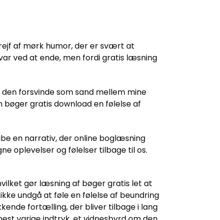
trejf af mørk humor, der er svært at
n var ved at ende, men fordi gratis læsning
om den forsvinde som sand mellem mine
rn bøger gratis download en følelse af
abe en narrativ, der online boglæsning
e oplevelser og følelser tilbage til os.
vilket gør læsning af bøger gratis let at
ikke undgå at føle en følelse af beundring
de fortælling, der bliver tilbage i lang
t mest varige indtryk, et vidnesbyrd om den