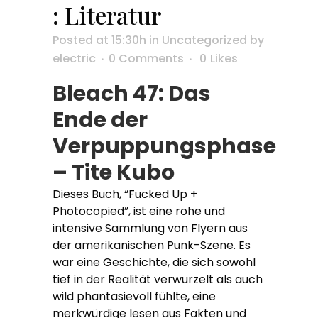
: Literatur
Posted at 15:30h
in
Uncategorized
by
electric
0 Comments
0
Likes
Bleach 47: Das
Ende der
Verpuppungsphase
– Tite Kubo
Dieses Buch, “Fucked Up +
Photocopied”, ist eine rohe und
intensive Sammlung von Flyern aus
der amerikanischen Punk-Szene. Es
war eine Geschichte, die sich sowohl
tief in der Realität verwurzelt als auch
wild phantasievoll fühlte, eine
merkwürdige lesen aus Fakten und