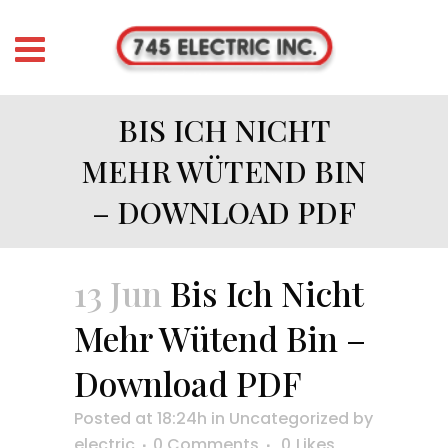
BIS ICH NICHT
MEHR WÜTEND BIN
– DOWNLOAD PDF
13 Jun
Bis Ich Nicht
Mehr Wütend Bin –
Download PDF
Posted at 18:24h
in
Uncategorized
by
electric
0 Comments
0
Likes