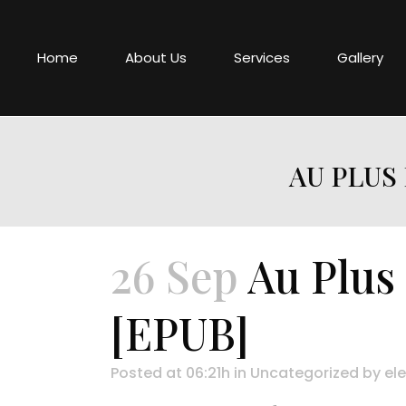
Home
About Us
Services
Gallery
AU PLUS
26 Sep
Au Plus
[EPUB]
Posted at 06:21h
in
Uncategorized
by
ele