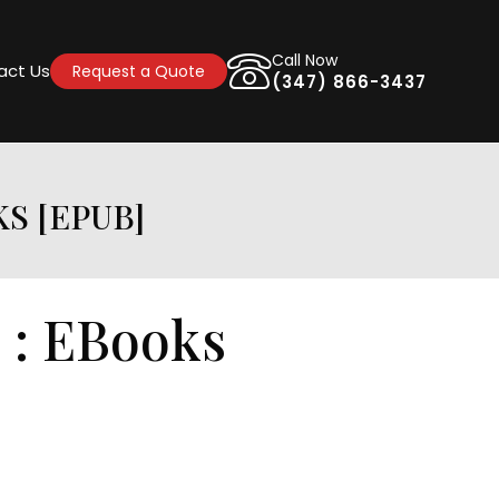
Call Now
act Us
Request a Quote
(347) 866-3437
S [EPUB]
 : EBooks