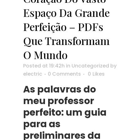
Espaço Da Grande
Perfeição – PDFs
Que Transformam
O Mundo
Posted at 19:42h
in
Uncategorized
by
electric
0 Comments
0
Likes
As palavras do
meu professor
perfeito: um guia
para as
preliminares da