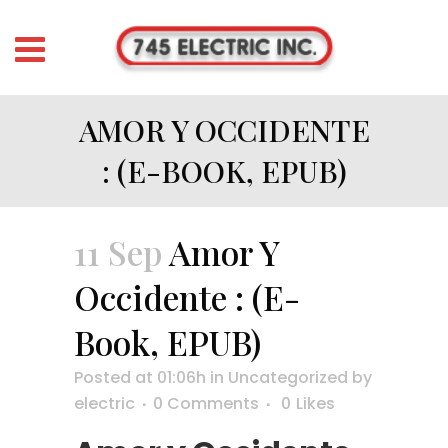
AMOR Y OCCIDENTE
: (E-BOOK, EPUB)
11 Sep
Amor Y
Occidente : (E-
Book, EPUB)
Posted at 01:06h
in
Uncategorized
by
electric
0 Comments
0
Likes