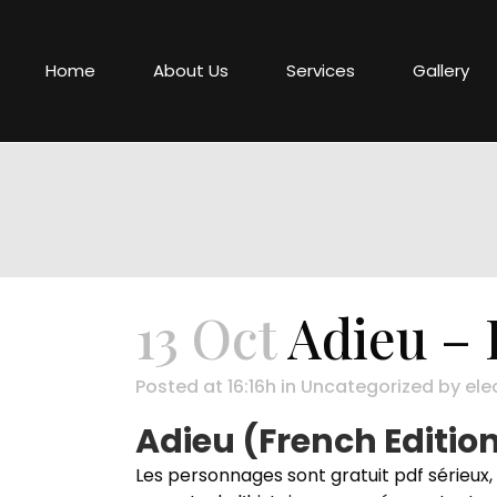
Home
About Us
Services
Gallery
13 Oct
Adieu – 
Posted at 16:16h
in
Uncategorized
by
ele
Adieu (French Editio
Les personnages sont gratuit pdf sérieux, A