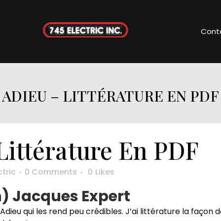
Cont
ADIEU – LITTÉRATURE EN PDF
Littérature En PDF
ctric
0 Comments
0
Likes
n) Jacques Expert
dieu qui les rend peu crédibles. J’ai littérature la façon d