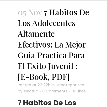
05 Nov
7 Habitos De
Los Adolecentes
Altamente
Efectivos: La Mejor
Guia Practica Para
El Exito Juvenil :
[E-Book, PDF]
Posted at 22:22h
in
Uncategorized
by
electric
0 Comments
0
Likes
7 Habitos De Los