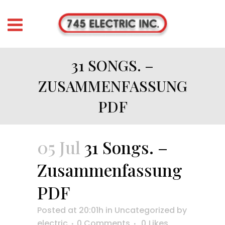
31 SONGS. –
ZUSAMMENFASSUNG
PDF
05 Jul
31 Songs. –
Zusammenfassung
PDF
Posted at 20:01h
in
Uncategorized
by
electric
0 Comments
0
Likes