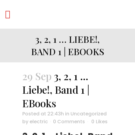
3, 2, 1 … LIEBE!,
BAND 1 | EBOOKS
29 Sep
3, 2, 1 …
Liebe!, Band 1 |
EBooks
Posted at 22:43h
in
Uncategorized
by
electric
0 Comments
0
Likes